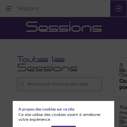
Sessions
Sessions
Toutes les
Sessions
8 
0
Ou
po
Un
A propos des cookies sur ce site
Amph
Ce site utilise des cookies visant à améliorer
Dau
votre expérience.
8 
0