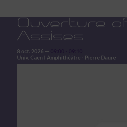
Ouverture off
Assises
8 oct. 2026
—
09:00
-
09:10
Univ. Caen I Amphithéâtre - Pierre Daure