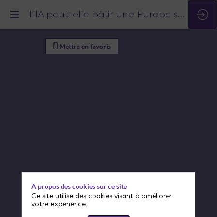
L'IA peut-elle bâtir une Europe souveraine ?
L'IA
Mettre en favoris
peut-
elle
bâtir
une
Europe
souveraine
A propos des cookies sur ce site
?
Ce site utilise des cookies visant à améliorer
votre expérience.