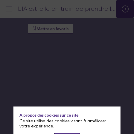
L'IA est-elle en train de prendre le contrôle de nos mairies ?
L'IA
Mettre en favoris
est-
elle
en
train
de
prendre
A propos des cookies sur ce site
le
Ce site utilise des cookies visant à améliorer
votre expérience.