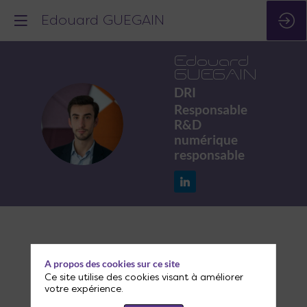
Edouard GUEGAIN
Edouard
GUEGAIN
DRI
Responsable
EG
R&D
numérique
responsable
Ses
A propos des cookies sur ce site
interventions
Ce site utilise des cookies visant à améliorer
votre expérience.