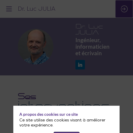
Dr. Luc JULIA
Dr. Luc
JULIA
Ingénieur,
DLJ
informaticien
et écrivain
Ses
interventions
A propos des cookies sur ce site
Ce site utilise des cookies visant à améliorer
votre expérience.