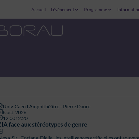
Accueil
L'événement
Programme
Informatio
BORAU
Univ. Caen I Amphithéâtre - Pierre Daure
8 oct. 2026
12:00
12:20
L'IA face aux stéréotypes de genre
lexa, Siri, Cortana, Diella : les intelligences artificielles ont souv