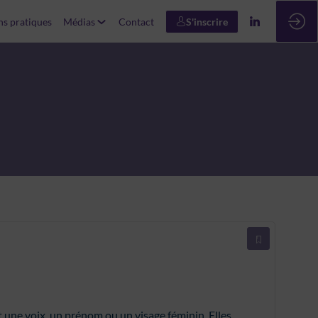
ns pratiques
Médias
Contact
S'inscrire
ent une voix, un prénom ou un visage féminin. Elles