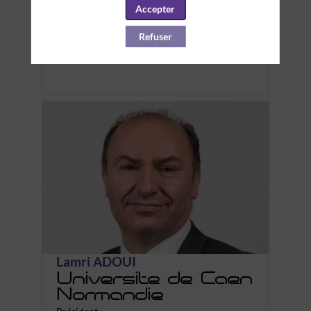
Ada ACKERMAN
Accepter
CNRS
Refuser
Chargée de recherches
Lamri ADOUI
Université de Caen
Normandie