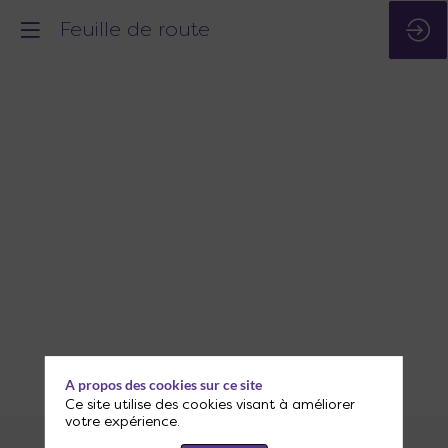
Feuille de route
LA
FEUILLE
DE ROUTE
DU
NAUTISME
ET DE LA
PLAISANCE
A propos des cookies sur ce site
Ce site utilise des cookies visant à améliorer
votre expérience.